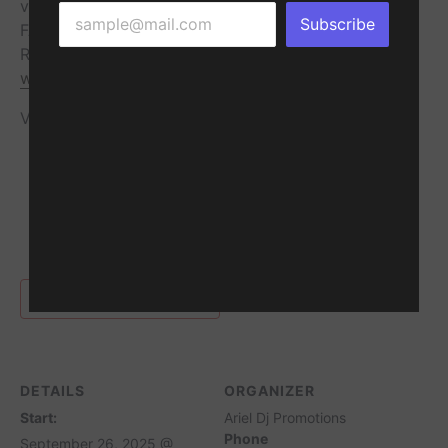
ven y disfruta un ANBIENTE DISFERTE DE PURA
Subscribe
FARANDULA
Reservaciones: 5039278450
www.ArielDJPDX.com
Ver menos
Share this...
Add to calendar
DETAILS
ORGANIZER
Start:
Ariel Dj Promotions
Phone
September 26, 2025 @