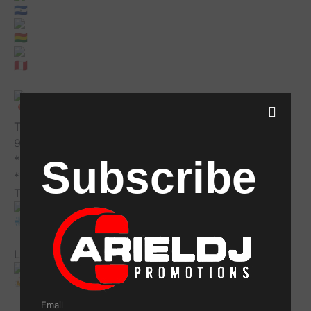
Trio Night CLUB
909 E Burnside St, Portland, OR 97214
*Mujeres Entran Gratis Toda la noche
Subscribe
*HOMBRES gratis antes de las 10:00 PM
Tenemos ESPECIALES TODA LA NOCHE
Las Cervezas Más Frías De Portland
Email